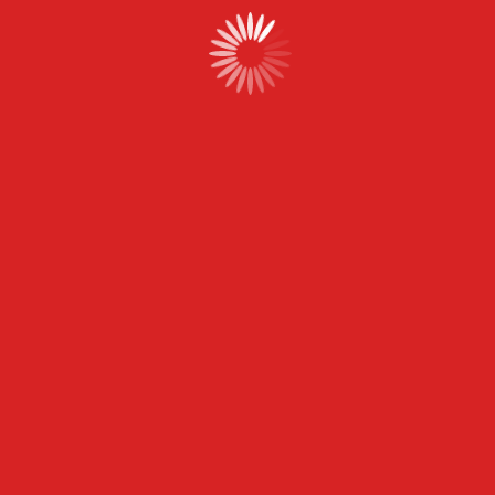
Qu’est-ce que le SEA et pourquoi est-il
indispensable pour votre entreprise ?
par
Creationwebsite
|
6 Déc 2024
Trusted Partners
We have more than