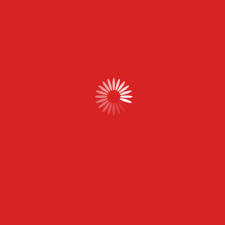
Autres articles
Fermer ou déménager un local
professionnel : la logistique qu’on
sous-estime
Création de site web : les
nouveautés de fin juillet 2026
(Google AI Mode en France,
WordPress 7.1, accessibilité)
Création de site web : ce qui change
en juillet 2026 (WordPress 7.1,
Search Console, doublons)
Digitaliser sa fonction achats :
pourquoi l’outil ne suffit pas sans la