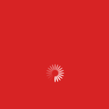
Contenu flou,
Taux de conversion < 0,5 %
Audit mené
Structure SEO correcte,
CMS bien installé,
Navigation incohérente
Choix stratégique
Refonte ciblée
(design + contenu + UX)
sans
recréer de zéro
:
Refonte graphique complète,
Réécriture des pages,
Création de pages SEO (FAQ, témoignages,
landing pages)