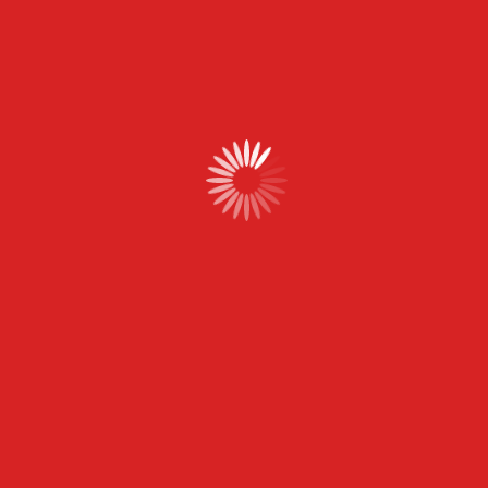
observé une
hausse de 32 % de son taux de
conversion
.
Améliorer le temps de
chargement et l’UX mobile
Statistique clé :
Un site qui met plus de
3
secondes à charger perd 53 % de ses visiteurs
(
Google PageSpeed Insights, 2023
).
Optimisations recommandées :
Utiliser un hébergement performant
Réduire le poids des images et des scripts
inutiles
Adapter l’interface mobile
: Aujourd’hui,
plus
de 60 % des achats e-commerce se font sur
mobile
Conclusion : Confiez votre